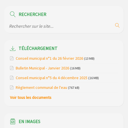
Modification des horaires (et lieux) pour les permanences
de la gendarmerie
RECHERCHER
Maison des services de Ruynes en Margeride – programme
du mois de avril 2026
Modification de gestion du camping de Saint Just, ses
bungalows bois, ses chalets et sa piscine
TÉLÉCHARGEMENT
Réunion d’installation du nouveau conseil municipal à
Conseil municipal n°1 du 26 février 2026
(13 MB)
Loubaresse le vendredi 20 mars 2026
Bulletin Municipal - Janvier 2026
(16 MB)
Campagne de collecte des plastiques agricoles le 22 avril
Conseil municipal n°5 du 4 décembre 2025
(16 MB)
2026
Règlement communal de l'eau
(767 kB)
Voir tous les documents
EN IMAGES