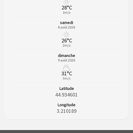
28°C
1m/s
samedi
8 août 2026
26°C
2m/s
dimanche
9 août 2026
31°C
3m/s
Latitude
44.934601
Longitude
3.210189