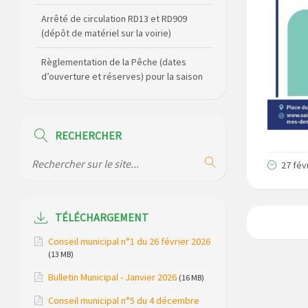
Arrêté de circulation RD13 et RD909
(dépôt de matériel sur la voirie)
Règlementation de la Pêche (dates
d’ouverture et réserves) pour la saison
2026
Règlement communal de l’eau
RECHERCHER
Agenda Culturel de Saint Flour
Communauté Janvier à Juin
27 fév
Horaire des bus scolaires passant sur
la commune
TÉLÉCHARGEMENT
Modification des horaires (et lieux) pour
Conseil municipal n°1 du 26 février 2026
les permanences de la gendarmerie
(13 MB)
Bulletin Municipal - Janvier 2026
Maison des services de Ruynes en
(16 MB)
Margeride – programme du mois de
Conseil municipal n°5 du 4 décembre
avril 2026