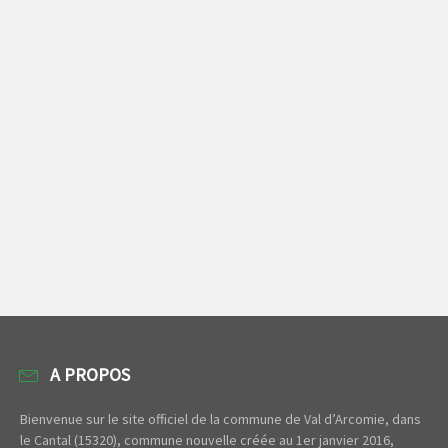
A PROPOS
Bienvenue sur le site officiel de la commune de Val d’Arcomie, dans
le Cantal (15320), commune nouvelle créée au 1er janvier 2016,