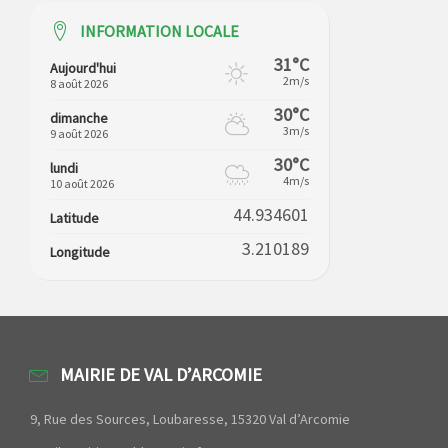
INFORMATION LOCALE
31°C
Aujourd'hui
2m/s
8 août 2026
30°C
dimanche
3m/s
9 août 2026
30°C
lundi
4m/s
10 août 2026
44.934601
Latitude
3.210189
Longitude
MAIRIE DE VAL D’ARCOMIE
9, Rue des Sources, Loubaresse, 15320 Val d’Arcomie