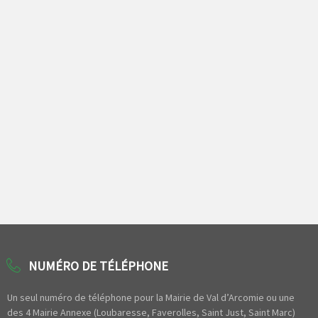
NUMÉRO DE TÉLÉPHONE
Un seul numéro de téléphone pour la Mairie de Val d’Arcomie ou une
des 4 Mairie Annexe (Loubaresse, Faverolles, Saint Just, Saint Marc)