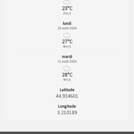
23°C
2m/s
lundi
10 août 2026
27°C
8m/s
mardi
11 août 2026
28°C
4m/s
Latitude
44.934601
Longitude
3.210189