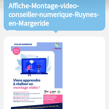
Affiche-Montage-video-
conseiller-numerique-Ruynes-
en-Margeride