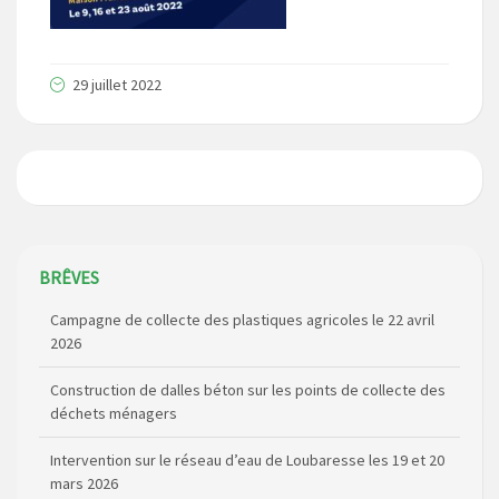
29 juillet 2022
Campagne de collecte des plastiques agricoles le 22 avril
BRÊVES
2026
Construction de dalles béton sur les points de collecte des
déchets ménagers
Intervention sur le réseau d’eau de Loubaresse les 19 et 20
mars 2026
Route RD348 barrée (St Marc / Croisement de Bournoncles)