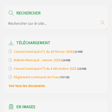
Modification des horaires (et lieux) pour les permanences
de la gendarmerie
RECHERCHER
Maison des services de Ruynes en Margeride – programme
du mois de avril 2026
Modification de gestion du camping de Saint Just, ses
bungalows bois, ses chalets et sa piscine
TÉLÉCHARGEMENT
Conseil municipal n°1 du 26 février 2026
(13 MB)
Réunion d’installation du nouveau conseil municipal à
Loubaresse le vendredi 20 mars 2026
Bulletin Municipal - Janvier 2026
(16 MB)
Conseil municipal n°5 du 4 décembre 2025
Campagne de collecte des plastiques agricoles le 22 avril
(16 MB)
2026
Règlement communal de l'eau
(767 kB)
Voir tous les documents
EN IMAGES