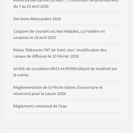
Route RD348 barrée (St Marc / Croisement de Bournoncles)
du 7 au 10 avril 2026
Elections Municipales 2026
Coupure de courant secteur Maladet, La Foulière et
Lespinas le 16 avril 2025
Relais Télévision TNT de Saint Just : modification des
canaux de diffusion le 20 février 2026
Arrêté de circulation RD13 et RD909 (dépôt de matériel sur
la voirie)
Règlementation de la Pêche (dates d’ouverture et
réserves) pour la saison 2026
Règlement communal de l’eau
Agenda Culturel de Saint Flour Communauté Janvier à Juin
Horaire des bus scolaires passant sur la commune