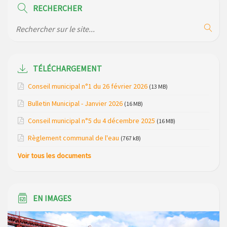
RECHERCHER
Modification des horaires (et lieux) pour les permanences
de la gendarmerie
Maison des services de Ruynes en Margeride – programme
du mois de avril 2026
TÉLÉCHARGEMENT
Modification de gestion du camping de Saint Just, ses
Conseil municipal n°1 du 26 février 2026
(13 MB)
bungalows bois, ses chalets et sa piscine
Bulletin Municipal - Janvier 2026
(16 MB)
Réunion d’installation du nouveau conseil municipal à
Conseil municipal n°5 du 4 décembre 2025
(16 MB)
Loubaresse le vendredi 20 mars 2026
Règlement communal de l'eau
(767 kB)
Campagne de collecte des plastiques agricoles le 22 avril
Voir tous les documents
2026
EN IMAGES