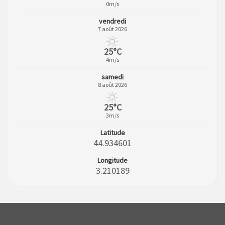
0m/s
vendredi
7 août 2026
25°C
4m/s
samedi
8 août 2026
25°C
3m/s
Latitude
44.934601
Longitude
3.210189