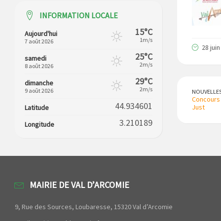
INFORMATION LOCALE
15°C
Aujourd'hui
1m/s
7 août 2026
28 jui
25°C
samedi
2m/s
8 août 2026
29°C
dimanche
2m/s
9 août 2026
NOUVELLE
Concours d
44.934601
Just
Latitude
3.210189
Longitude
MAIRIE DE VAL D’ARCOMIE
9, Rue des Sources, Loubaresse, 15320 Val d’Arcomie