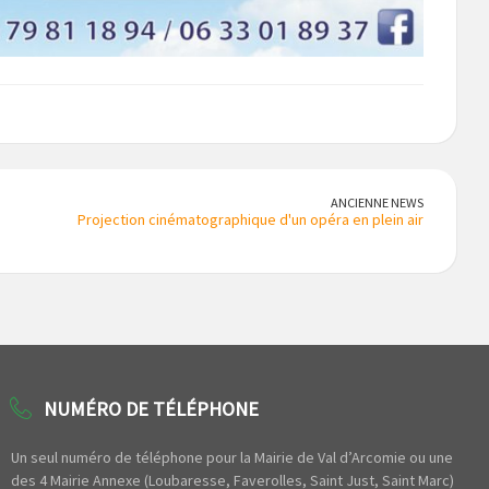
ANCIENNE NEWS
Projection cinématographique d'un opéra en plein air
NUMÉRO DE TÉLÉPHONE
Un seul numéro de téléphone pour la Mairie de Val d’Arcomie ou une
des 4 Mairie Annexe (Loubaresse, Faverolles, Saint Just, Saint Marc)