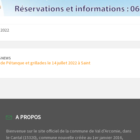
n 2022
S NEWS
e Pétanque et grillades le 14 juillet 2022 à Saint
A PROPOS
Bienvenue sur le site officiel de la commune de Val d’Arcomie, dans
le Cantal (15320), commune nouvelle créée au 1er janvier 2016,