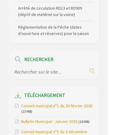
Arrêté de circulation RD13 et RD909
(dépôt de matériel sur la voirie)
Règlementation de la Pêche (dates
d’ouverture et réserves) pour la saison
2026
Règlement communal de l’eau
RECHERCHER
Agenda Culturel de Saint Flour
Communauté Janvier à Juin
Horaire des bus scolaires passant sur
la commune
TÉLÉCHARGEMENT
Modification des horaires (et lieux) pour
Conseil municipal n°1 du 26 février 2026
les permanences de la gendarmerie
(13 MB)
Maison des services de Ruynes en
Bulletin Municipal - Janvier 2026
(16 MB)
Margeride – programme du mois de
Conseil municipal n°5 du 4 décembre
avril 2026