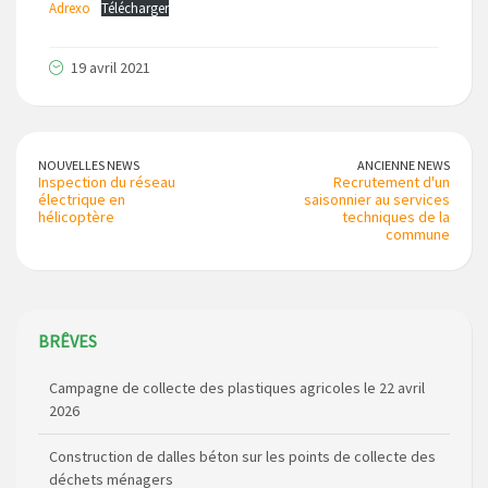
Adrexo
Télécharger
19 avril 2021
NOUVELLES NEWS
ANCIENNE NEWS
Inspection du réseau
Recrutement d'un
électrique en
saisonnier au services
hélicoptère
techniques de la
commune
Campagne de collecte des plastiques agricoles le 22 avril
BRÊVES
2026
Construction de dalles béton sur les points de collecte des
déchets ménagers
Intervention sur le réseau d’eau de Loubaresse les 19 et 20