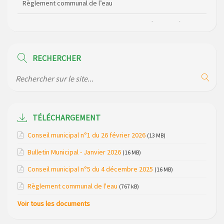
Horaire des bus scolaires passant sur la commune
Modification des horaires (et lieux) pour les permanences
de la gendarmerie
RECHERCHER
Maison des services de Ruynes en Margeride – programme
du mois de avril 2026
Modification de gestion du camping de Saint Just, ses
bungalows bois, ses chalets et sa piscine
TÉLÉCHARGEMENT
Conseil municipal n°1 du 26 février 2026
(13 MB)
Réunion d’installation du nouveau conseil municipal à
Loubaresse le vendredi 20 mars 2026
Bulletin Municipal - Janvier 2026
(16 MB)
Campagne de collecte des plastiques agricoles le 22 avril
Conseil municipal n°5 du 4 décembre 2025
(16 MB)
2026
Règlement communal de l'eau
(767 kB)
Voir tous les documents