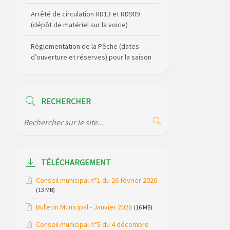
(dépôt de matériel sur la voirie)
Règlementation de la Pêche (dates
d’ouverture et réserves) pour la saison
2026
Règlement communal de l’eau
Agenda Culturel de Saint Flour
Communauté Janvier à Juin
RECHERCHER
Horaire des bus scolaires passant sur
la commune
Modification des horaires (et lieux) pour
TÉLÉCHARGEMENT
les permanences de la gendarmerie
Conseil municipal n°1 du 26 février 2026
Maison des services de Ruynes en
(13 MB)
Margeride – programme du mois de
avril 2026
Bulletin Municipal - Janvier 2026
(16 MB)
Conseil municipal n°5 du 4 décembre
Modification de gestion du camping de