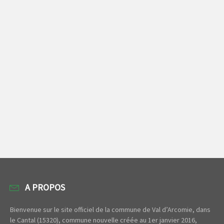
A PROPOS
Bienvenue sur le site officiel de la commune de Val d’Arcomie, dans
le Cantal (15320), commune nouvelle créée au 1er janvier 2016,