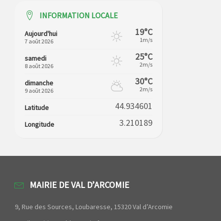
INFORMATION LOCALE
19°C
Aujourd'hui
1m/s
7 août 2026
25°C
samedi
2m/s
8 août 2026
30°C
dimanche
2m/s
9 août 2026
44.934601
Latitude
3.210189
Longitude
MAIRIE DE VAL D’ARCOMIE
9, Rue des Sources, Loubaresse, 15320 Val d’Arcomie