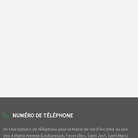
NUMÉRO DE TÉLÉPHONE
Un seul numéro de téléphone pour la Mairie de Val d’Arcomie ou une
des 4 Mairie Annexe (Loubaresse, Faverolles, Saint Just, Saint Marc)