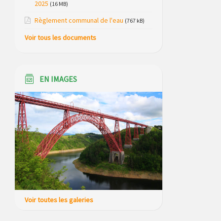
2025
(16 MB)
Saint Just, ses bungalows bois, ses
chalets et sa piscine
Règlement communal de l'eau
(767 kB)
Voir tous les documents
Réunion d’installation du nouveau
conseil municipal à Loubaresse le
vendredi 20 mars 2026
EN IMAGES
Campagne de collecte des plastiques
agricoles le 22 avril 2026
Voir toutes les galeries