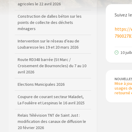
Construction de dalles béton sur les
points de collecte des déchets
Suivez l
ménagers
Intervention sur le réseau d’eau de
https://
Loubaresse les 19 et 20 mars 2026
7900278
Route RD348 barrée (St Marc /
Croisement de Bournoncles) du 7 au 10
10 juil
avril 2026
Elections Municipales 2026
NOUVELLE
Coupure de courant secteur Maladet,
Mise à jo
usages de 
La Foulière et Lespinas le 16 avril 2025
retourné 
Relais Télévision TNT de Saint Just :
modification des canaux de diffusion le
20 février 2026
Arrêté de circulation RD13 et RD909