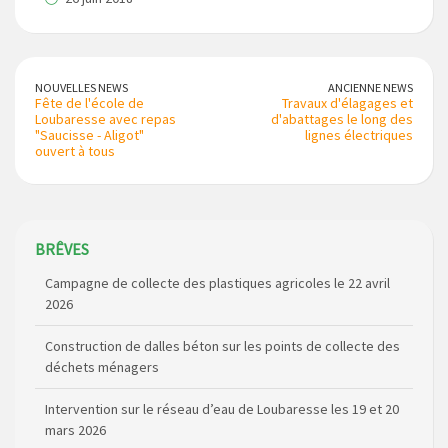
NOUVELLES NEWS
ANCIENNE NEWS
Fête de l'école de
Travaux d'élagages et
Loubaresse avec repas
d'abattages le long des
"Saucisse - Aligot"
lignes électriques
ouvert à tous
Campagne de collecte des plastiques agricoles le 22 avril
BRÊVES
2026
Construction de dalles béton sur les points de collecte des
déchets ménagers
Intervention sur le réseau d’eau de Loubaresse les 19 et 20
mars 2026
Route RD348 barrée (St Marc / Croisement de Bournoncles)
du 7 au 10 avril 2026