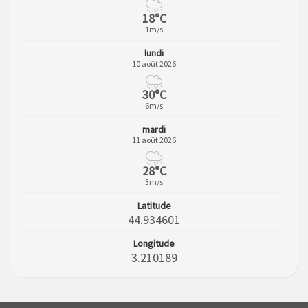
18°C
1m/s
lundi
10 août 2026
30°C
6m/s
mardi
11 août 2026
28°C
3m/s
Latitude
44.934601
Longitude
3.210189