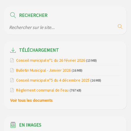
Modification des horaires (et lieux) pour les permanences
de la gendarmerie
RECHERCHER
Maison des services de Ruynes en Margeride – programme
du mois de avril 2026
Modification de gestion du camping de Saint Just, ses
bungalows bois, ses chalets et sa piscine
TÉLÉCHARGEMENT
Réunion d’installation du nouveau conseil municipal à
Conseil municipal n°1 du 26 février 2026
(13 MB)
Loubaresse le vendredi 20 mars 2026
Bulletin Municipal - Janvier 2026
(16 MB)
Campagne de collecte des plastiques agricoles le 22 avril
Conseil municipal n°5 du 4 décembre 2025
(16 MB)
2026
Règlement communal de l'eau
(767 kB)
Voir tous les documents
EN IMAGES