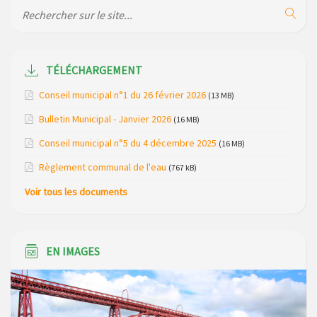
Maison des services de Ruynes en Margeride – programme
du mois de avril 2026
Modification de gestion du camping de Saint Just, ses
bungalows bois, ses chalets et sa piscine
TÉLÉCHARGEMENT
Conseil municipal n°1 du 26 février 2026
(13 MB)
Réunion d’installation du nouveau conseil municipal à
Loubaresse le vendredi 20 mars 2026
Bulletin Municipal - Janvier 2026
(16 MB)
Campagne de collecte des plastiques agricoles le 22 avril
Conseil municipal n°5 du 4 décembre 2025
(16 MB)
2026
Règlement communal de l'eau
(767 kB)
Voir tous les documents
EN IMAGES