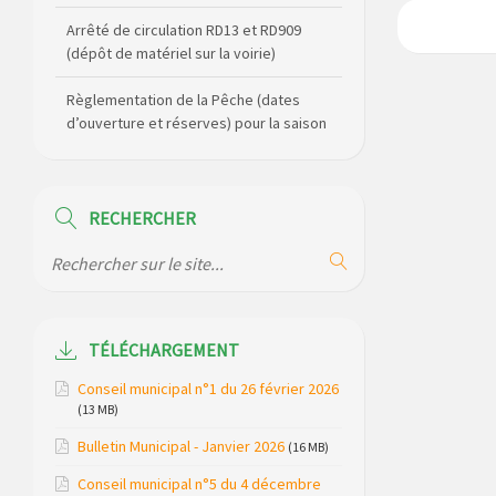
Arrêté de circulation RD13 et RD909
(dépôt de matériel sur la voirie)
Règlementation de la Pêche (dates
d’ouverture et réserves) pour la saison
2026
Règlement communal de l’eau
RECHERCHER
Agenda Culturel de Saint Flour
Communauté Janvier à Juin
Horaire des bus scolaires passant sur
la commune
TÉLÉCHARGEMENT
Modification des horaires (et lieux) pour
Conseil municipal n°1 du 26 février 2026
les permanences de la gendarmerie
(13 MB)
Bulletin Municipal - Janvier 2026
Maison des services de Ruynes en
(16 MB)
Margeride – programme du mois de
Conseil municipal n°5 du 4 décembre
avril 2026