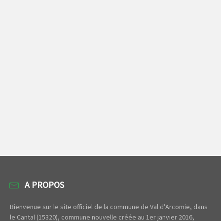
A PROPOS
Bienvenue sur le site officiel de la commune de Val d’Arcomie, dans
le Cantal (15320), commune nouvelle créée au 1er janvier 2016,