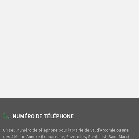
NUMÉRO DE TÉLÉPHONE
Un seul numéro de téléphone pour la Mairie de Val d’Arcomie ou une
des 4 Mairie Annexe (Loubaresse, Faverolles, Saint Just, Saint Marc)