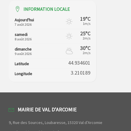
INFORMATION LOCALE
19°C
Aujourd'hui
1m/s
7 août 2026
25°C
samedi
2m/s
8 août 2026
30°C
dimanche
2m/s
9 août 2026
44.934601
Latitude
3.210189
Longitude
MAIRIE DE VAL D’ARCOMIE
9, Rue des Sources, Loubaresse, 15320 Val d’Arcomie