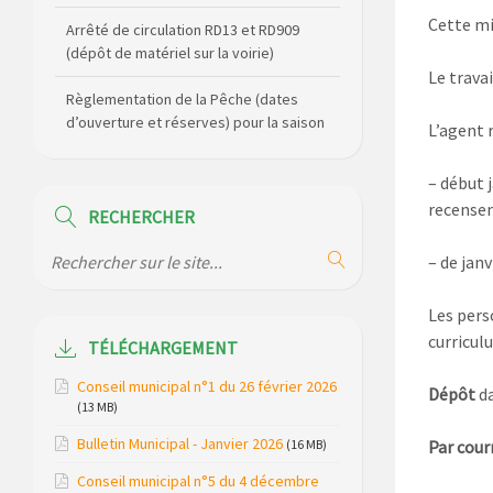
Cette mi
Arrêté de circulation RD13 et RD909
(dépôt de matériel sur la voirie)
Le trava
Règlementation de la Pêche (dates
d’ouverture et réserves) pour la saison
L’agent 
2026
– début 
Règlement communal de l’eau
recensem
RECHERCHER
Agenda Culturel de Saint Flour
Communauté Janvier à Juin
– de janv
Horaire des bus scolaires passant sur
Les pers
la commune
curricul
TÉLÉCHARGEMENT
Modification des horaires (et lieux) pour
Conseil municipal n°1 du 26 février 2026
Dépôt
da
les permanences de la gendarmerie
(13 MB)
Bulletin Municipal - Janvier 2026
Maison des services de Ruynes en
(16 MB)
Par courr
Margeride – programme du mois de
Conseil municipal n°5 du 4 décembre
avril 2026