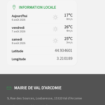
INFORMATION LOCALE
17°C
Aujourd'hui
0m/s
6 août 2026
26°C
vendredi
4m/s
7 août 2026
25°C
samedi
3m/s
8 août 2026
44.934601
Latitude
3.210189
Longitude
MAIRIE DE VAL D’ARCOMIE
9, Rue des Sources, Loubaresse, 15320 Val d’Arcomie