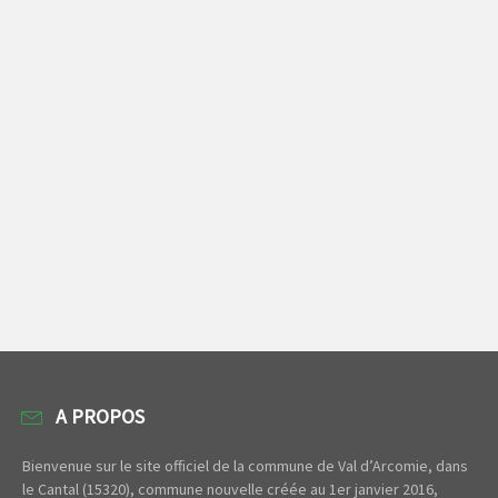
A PROPOS
Bienvenue sur le site officiel de la commune de Val d’Arcomie, dans
le Cantal (15320), commune nouvelle créée au 1er janvier 2016,