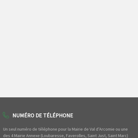
NUMÉRO DE TÉLÉPHONE
Un seul numéro de téléphone pour la Mairie de Val d’Arcomie ou une
des 4 Mairie Annexe (Loubaresse, Faverolles, Saint Just, Saint Marc)