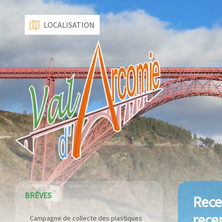
LOCALISATION
BRÊVES
Rece
rece
Campagne de collecte des plastiques