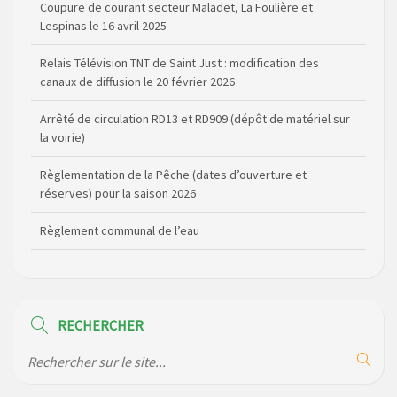
Coupure de courant secteur Maladet, La Foulière et
Lespinas le 16 avril 2025
Relais Télévision TNT de Saint Just : modification des
canaux de diffusion le 20 février 2026
Arrêté de circulation RD13 et RD909 (dépôt de matériel sur
la voirie)
Règlementation de la Pêche (dates d’ouverture et
réserves) pour la saison 2026
Règlement communal de l’eau
Agenda Culturel de Saint Flour Communauté Janvier à Juin
Horaire des bus scolaires passant sur la commune
RECHERCHER
Modification des horaires (et lieux) pour les permanences
de la gendarmerie