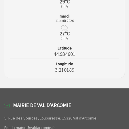
29°C
7m/s
mardi
11 août 2026
27°C
3m/s
Latitude
44.934601
Longitude
3.210189
MAIRIE DE VAL D’ARCOMIE
9, Rue des Sources, Loubaresse, 15320 Val d’Arcomie
Email : mairie@valdarcomie.fr