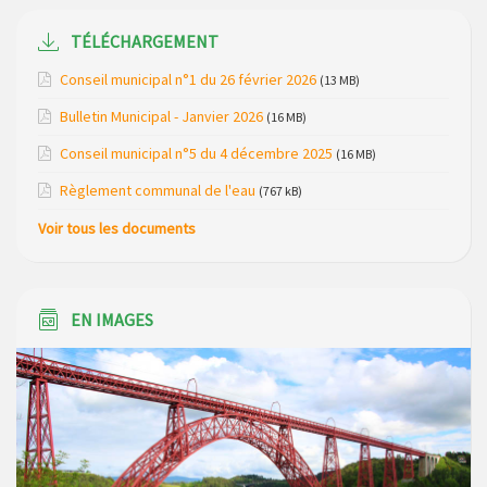
Maison des services de Ruynes en Margeride – programme
du mois de avril 2026
TÉLÉCHARGEMENT
Modification de gestion du camping de Saint Just, ses
Conseil municipal n°1 du 26 février 2026
(13 MB)
bungalows bois, ses chalets et sa piscine
Bulletin Municipal - Janvier 2026
(16 MB)
Réunion d’installation du nouveau conseil municipal à
Conseil municipal n°5 du 4 décembre 2025
(16 MB)
Loubaresse le vendredi 20 mars 2026
Règlement communal de l'eau
(767 kB)
Campagne de collecte des plastiques agricoles le 22 avril
Voir tous les documents
2026
EN IMAGES