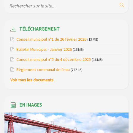
de la gendarmerie
Maison des services de Ruynes en Margeride – programme
du mois de avril 2026
TÉLÉCHARGEMENT
Modification de gestion du camping de Saint Just, ses
Conseil municipal n°1 du 26 février 2026
(13 MB)
bungalows bois, ses chalets et sa piscine
Bulletin Municipal - Janvier 2026
(16 MB)
Réunion d’installation du nouveau conseil municipal à
Conseil municipal n°5 du 4 décembre 2025
(16 MB)
Loubaresse le vendredi 20 mars 2026
Règlement communal de l'eau
(767 kB)
Campagne de collecte des plastiques agricoles le 22 avril
Voir tous les documents
2026
EN IMAGES