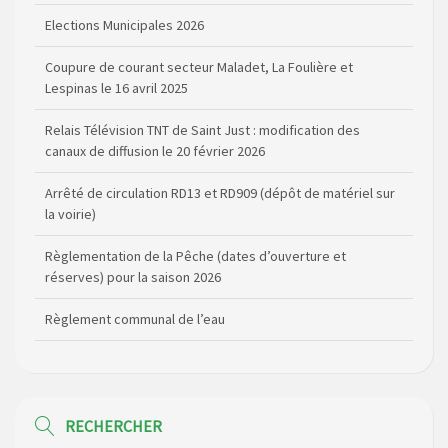
Elections Municipales 2026
Coupure de courant secteur Maladet, La Foulière et
Lespinas le 16 avril 2025
Relais Télévision TNT de Saint Just : modification des
canaux de diffusion le 20 février 2026
Arrêté de circulation RD13 et RD909 (dépôt de matériel sur
la voirie)
Règlementation de la Pêche (dates d’ouverture et
réserves) pour la saison 2026
Règlement communal de l’eau
Agenda Culturel de Saint Flour Communauté Janvier à Juin
Horaire des bus scolaires passant sur la commune
RECHERCHER
Modification des horaires (et lieux) pour les permanences