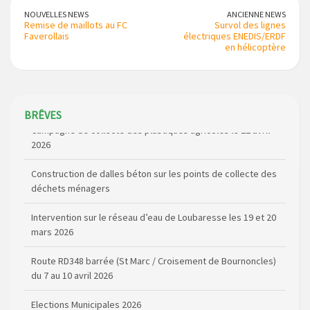
NOUVELLES NEWS
ANCIENNE NEWS
Remise de maillots au FC
Survol des lignes
Faverollais
électriques ENEDIS/ERDF
en hélicoptère
Campagne de collecte des plastiques agricoles le 22 avril
BRÊVES
2026
Construction de dalles béton sur les points de collecte des
déchets ménagers
Intervention sur le réseau d’eau de Loubaresse les 19 et 20
mars 2026
Route RD348 barrée (St Marc / Croisement de Bournoncles)
du 7 au 10 avril 2026
Elections Municipales 2026
Coupure de courant secteur Maladet, La Foulière et