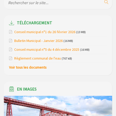
du mois de avril 2026
Modification de gestion du camping de Saint Just, ses
bungalows bois, ses chalets et sa piscine
TÉLÉCHARGEMENT
Réunion d’installation du nouveau conseil municipal à
Conseil municipal n°1 du 26 février 2026
(13 MB)
Loubaresse le vendredi 20 mars 2026
Bulletin Municipal - Janvier 2026
(16 MB)
Campagne de collecte des plastiques agricoles le 22 avril
Conseil municipal n°5 du 4 décembre 2025
(16 MB)
2026
Règlement communal de l'eau
(767 kB)
Voir tous les documents
EN IMAGES