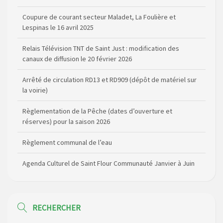
Lespinas le 16 avril 2025
Relais Télévision TNT de Saint Just : modification des
canaux de diffusion le 20 février 2026
Arrêté de circulation RD13 et RD909 (dépôt de matériel sur
la voirie)
Règlementation de la Pêche (dates d’ouverture et
réserves) pour la saison 2026
Règlement communal de l’eau
Agenda Culturel de Saint Flour Communauté Janvier à Juin
Horaire des bus scolaires passant sur la commune
Modification des horaires (et lieux) pour les permanences
de la gendarmerie
RECHERCHER
Maison des services de Ruynes en Margeride – programme