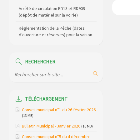
Arrêté de circulation RD13 et RD909
(dépôt de matériel sur la voirie)
Règlementation de la Pêche (dates
d’ouverture et réserves) pour la saison
2026
Règlement communal de l’eau
RECHERCHER
Agenda Culturel de Saint Flour
Communauté Janvier à Juin
Horaire des bus scolaires passant sur
la commune
TÉLÉCHARGEMENT
Modification des horaires (et lieux) pour
Conseil municipal n°1 du 26 février 2026
les permanences de la gendarmerie
(13 MB)
Bulletin Municipal - Janvier 2026
Maison des services de Ruynes en
(16 MB)
Margeride – programme du mois de
Conseil municipal n°5 du 4 décembre
avril 2026