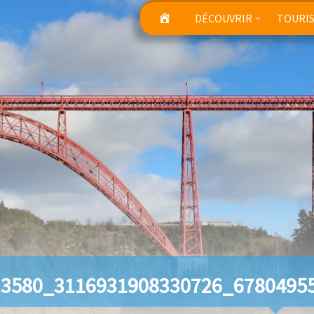
DÉCOUVRIR
TOURI
13580_3116931908330726_6780495