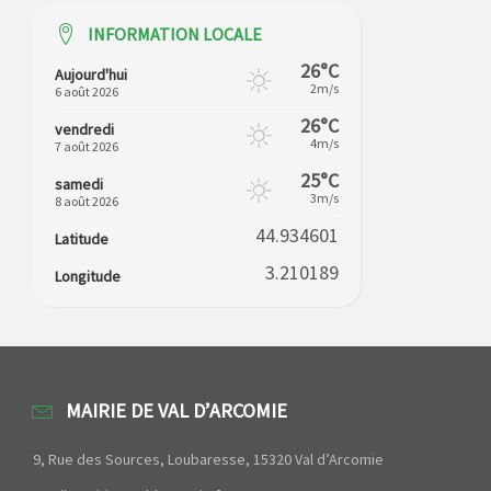
INFORMATION LOCALE
26°C
Aujourd'hui
2m/s
6 août 2026
26°C
vendredi
4m/s
7 août 2026
25°C
samedi
3m/s
8 août 2026
44.934601
Latitude
3.210189
Longitude
MAIRIE DE VAL D’ARCOMIE
9, Rue des Sources, Loubaresse, 15320 Val d’Arcomie