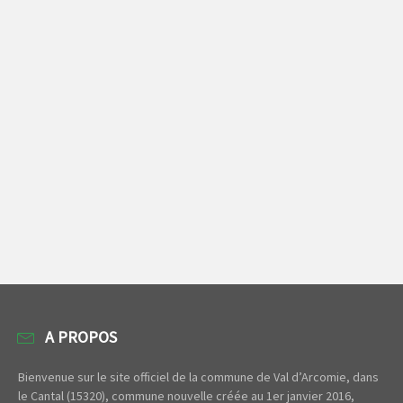
A PROPOS
Bienvenue sur le site officiel de la commune de Val d’Arcomie, dans
le Cantal (15320), commune nouvelle créée au 1er janvier 2016,