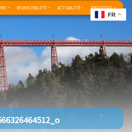
SME
MUNICIPALITÉ
ACTUALITÉ
PRATIQUE
FR
566326464512_o