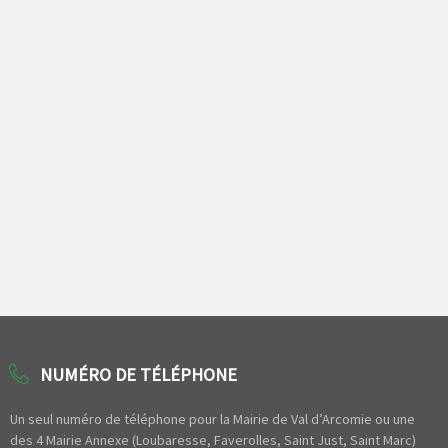
NUMÉRO DE TÉLÉPHONE
Un seul numéro de téléphone pour la Mairie de Val d’Arcomie ou une
des 4 Mairie Annexe (Loubaresse, Faverolles, Saint Just, Saint Marc)