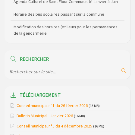
Agenda Culturel de Saint Flour Communauté Janvier à Juin
Horaire des bus scolaires passant sur la commune
Modification des horaires (et lieux) pour les permanences
de la gendarmerie
Maison des services de Ruynes en Margeride – programme
du mois de avril 2026
RECHERCHER
Modification de gestion du camping de Saint Just, ses
bungalows bois, ses chalets et sa piscine
Réunion d’installation du nouveau conseil municipal à
Loubaresse le vendredi 20 mars 2026
TÉLÉCHARGEMENT
Campagne de collecte des plastiques agricoles le 22 avril
Conseil municipal n°1 du 26 février 2026
(13 MB)
2026
Bulletin Municipal - Janvier 2026
(16 MB)
Construction de dalles béton sur les points de collecte des
Conseil municipal n°5 du 4 décembre 2025
(16 MB)
déchets ménagers