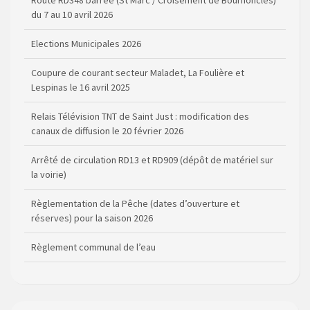
Route RD348 barrée (St Marc / Croisement de Bournoncles)
du 7 au 10 avril 2026
Elections Municipales 2026
Coupure de courant secteur Maladet, La Foulière et
Lespinas le 16 avril 2025
Relais Télévision TNT de Saint Just : modification des
canaux de diffusion le 20 février 2026
Arrêté de circulation RD13 et RD909 (dépôt de matériel sur
la voirie)
Règlementation de la Pêche (dates d’ouverture et
réserves) pour la saison 2026
Règlement communal de l’eau
Agenda Culturel de Saint Flour Communauté Janvier à Juin
Horaire des bus scolaires passant sur la commune