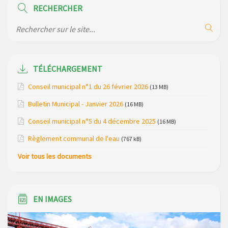
RECHERCHER
Modification des horaires (et lieux) pour les permanences
de la gendarmerie
Maison des services de Ruynes en Margeride – programme
du mois de avril 2026
TÉLÉCHARGEMENT
Modification de gestion du camping de Saint Just, ses
Conseil municipal n°1 du 26 février 2026
(13 MB)
bungalows bois, ses chalets et sa piscine
Bulletin Municipal - Janvier 2026
(16 MB)
Réunion d’installation du nouveau conseil municipal à
Conseil municipal n°5 du 4 décembre 2025
(16 MB)
Loubaresse le vendredi 20 mars 2026
Règlement communal de l'eau
(767 kB)
Campagne de collecte des plastiques agricoles le 22 avril
Voir tous les documents
2026
EN IMAGES