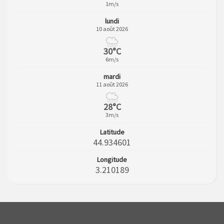
1m/s
lundi
10 août 2026
30°C
6m/s
mardi
11 août 2026
28°C
3m/s
Latitude
44.934601
Longitude
3.210189