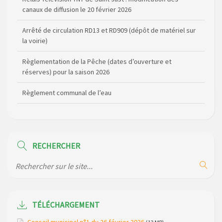
canaux de diffusion le 20 février 2026
Arrêté de circulation RD13 et RD909 (dépôt de matériel sur
la voirie)
Règlementation de la Pêche (dates d’ouverture et
réserves) pour la saison 2026
Règlement communal de l’eau
Agenda Culturel de Saint Flour Communauté Janvier à Juin
Horaire des bus scolaires passant sur la commune
RECHERCHER
Modification des horaires (et lieux) pour les permanences
de la gendarmerie
Maison des services de Ruynes en Margeride – programme
du mois de avril 2026
TÉLÉCHARGEMENT
Modification de gestion du camping de Saint Just, ses