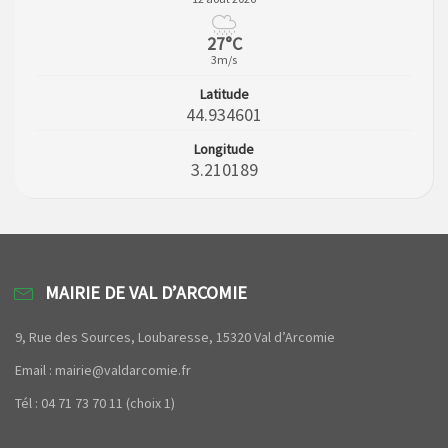
27°C
3m/s
Latitude
44.934601
Longitude
3.210189
MAIRIE DE VAL D’ARCOMIE
9, Rue des Sources, Loubaresse, 15320 Val d’Arcomie
Email : mairie@valdarcomie.fr
Tél : 04 71 73 70 11 (choix 1)