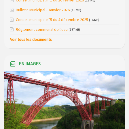
Conseil municipal n°1 du 26 février 2026
(13 MB)
bungalows bois, ses chalets et sa piscine
Bulletin Municipal - Janvier 2026
(16 MB)
Réunion d’installation du nouveau conseil municipal à
Conseil municipal n°5 du 4 décembre 2025
(16 MB)
Loubaresse le vendredi 20 mars 2026
Règlement communal de l'eau
(767 kB)
Campagne de collecte des plastiques agricoles le 22 avril
Voir tous les documents
2026
EN IMAGES