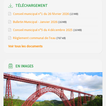
du mois de avril 2026
TÉLÉCHARGEMENT
Modification de gestion du camping de Saint Just, ses
Conseil municipal n°1 du 26 février 2026
(13 MB)
bungalows bois, ses chalets et sa piscine
Bulletin Municipal - Janvier 2026
(16 MB)
Réunion d’installation du nouveau conseil municipal à
Conseil municipal n°5 du 4 décembre 2025
(16 MB)
Loubaresse le vendredi 20 mars 2026
Règlement communal de l'eau
(767 kB)
Campagne de collecte des plastiques agricoles le 22 avril
Voir tous les documents
2026
EN IMAGES