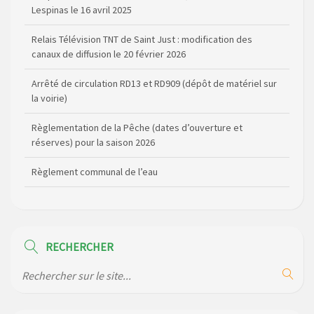
Lespinas le 16 avril 2025
Relais Télévision TNT de Saint Just : modification des
canaux de diffusion le 20 février 2026
Arrêté de circulation RD13 et RD909 (dépôt de matériel sur
la voirie)
Règlementation de la Pêche (dates d’ouverture et
réserves) pour la saison 2026
Règlement communal de l’eau
Agenda Culturel de Saint Flour Communauté Janvier à Juin
Horaire des bus scolaires passant sur la commune
RECHERCHER
Modification des horaires (et lieux) pour les permanences
de la gendarmerie
Maison des services de Ruynes en Margeride – programme