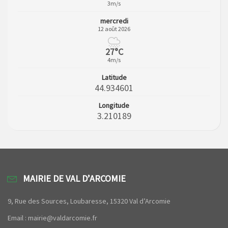
3m/s
mercredi
12 août 2026
27°C
4m/s
Latitude
44.934601
Longitude
3.210189
MAIRIE DE VAL D’ARCOMIE
9, Rue des Sources, Loubaresse, 15320 Val d’Arcomie
Email : mairie@valdarcomie.fr