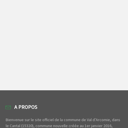
A PROPOS
Bienvenue sur le site officiel de la commune de Val d’Arcomie, dans
le Cantal (15320), commune nouvelle créée au 1er janvier 2016,