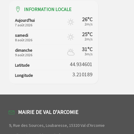
INFORMATION LOCALE
26°C
Aujourd'hui
2m/s
7 août 2026
25°C
samedi
2m/s
8 août 2026
31°C
dimanche
3m/s
9 août 2026
44.934601
Latitude
3.210189
Longitude
MAIRIE DE VAL D’ARCOMIE
9, Rue des Sources, Loubaresse, 15320 Val d’Arcomie