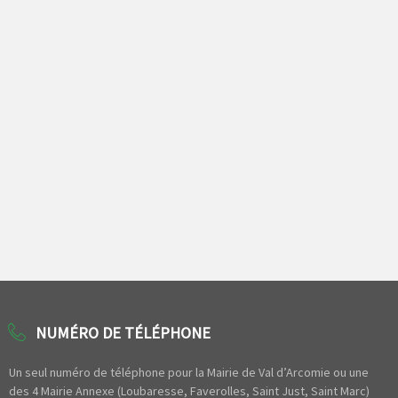
NUMÉRO DE TÉLÉPHONE
Un seul numéro de téléphone pour la Mairie de Val d’Arcomie ou une
des 4 Mairie Annexe (Loubaresse, Faverolles, Saint Just, Saint Marc)