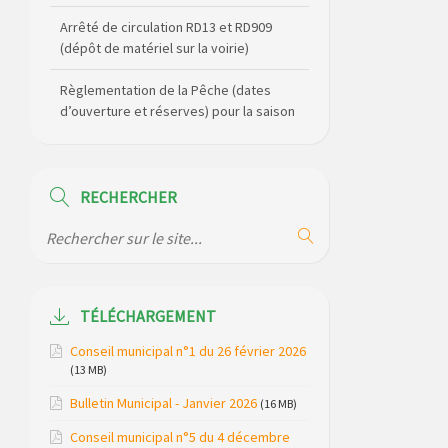
Arrêté de circulation RD13 et RD909
(dépôt de matériel sur la voirie)
Règlementation de la Pêche (dates
d’ouverture et réserves) pour la saison
2026
Règlement communal de l’eau
RECHERCHER
Agenda Culturel de Saint Flour
Communauté Janvier à Juin
Horaire des bus scolaires passant sur
la commune
TÉLÉCHARGEMENT
Modification des horaires (et lieux) pour
Conseil municipal n°1 du 26 février 2026
les permanences de la gendarmerie
(13 MB)
Bulletin Municipal - Janvier 2026
Maison des services de Ruynes en
(16 MB)
Margeride – programme du mois de
Conseil municipal n°5 du 4 décembre
avril 2026