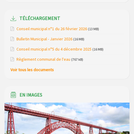
Maison des services de Ruynes en Margeride – programme
du mois de avril 2026
TÉLÉCHARGEMENT
Modification de gestion du camping de Saint Just, ses
Conseil municipal n°1 du 26 février 2026
(13 MB)
bungalows bois, ses chalets et sa piscine
Bulletin Municipal - Janvier 2026
(16 MB)
Réunion d’installation du nouveau conseil municipal à
Conseil municipal n°5 du 4 décembre 2025
(16 MB)
Loubaresse le vendredi 20 mars 2026
Règlement communal de l'eau
(767 kB)
Campagne de collecte des plastiques agricoles le 22 avril
Voir tous les documents
2026
EN IMAGES