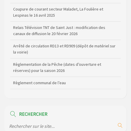
Coupure de courant secteur Maladet, La Foulière et
Lespinas le 16 avril 2025
Relais Télévision TNT de Saint Just : modification des
canaux de diffusion le 20 février 2026
Arrêté de circulation RD13 et RD909 (dépôt de matériel sur
la voirie)
Règlementation de la Pêche (dates d’ouverture et
réserves) pour la saison 2026
Règlement communal de l’eau
Agenda Culturel de Saint Flour Communauté Janvier à Juin
Horaire des bus scolaires passant sur la commune
RECHERCHER
Modification des horaires (et lieux) pour les permanences
de la gendarmerie