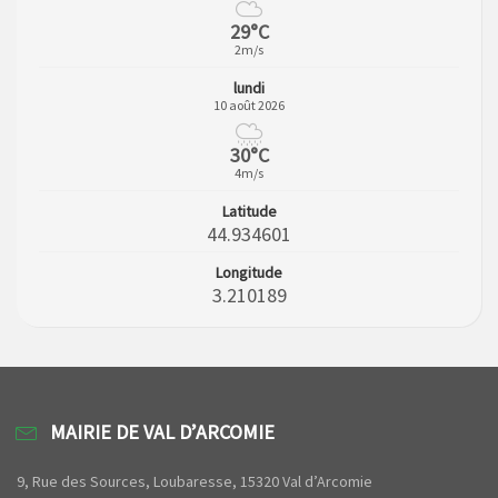
29°C
2m/s
lundi
10 août 2026
30°C
4m/s
Latitude
44.934601
Longitude
3.210189
MAIRIE DE VAL D’ARCOMIE
9, Rue des Sources, Loubaresse, 15320 Val d’Arcomie