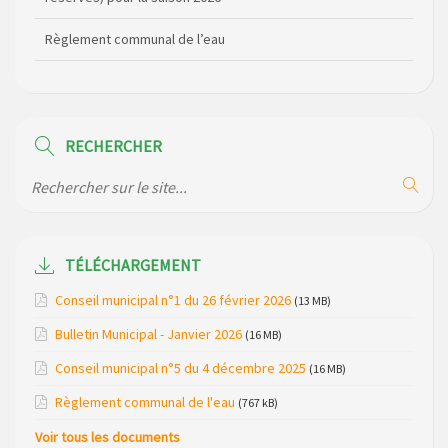
Règlement communal de l’eau
Agenda Culturel de Saint Flour Communauté Janvier à Juin
Horaire des bus scolaires passant sur la commune
RECHERCHER
Modification des horaires (et lieux) pour les permanences
de la gendarmerie
Maison des services de Ruynes en Margeride – programme
du mois de avril 2026
TÉLÉCHARGEMENT
Modification de gestion du camping de Saint Just, ses
Conseil municipal n°1 du 26 février 2026
(13 MB)
bungalows bois, ses chalets et sa piscine
Bulletin Municipal - Janvier 2026
(16 MB)
Réunion d’installation du nouveau conseil municipal à
Conseil municipal n°5 du 4 décembre 2025
(16 MB)
Loubaresse le vendredi 20 mars 2026
Règlement communal de l'eau
(767 kB)
Campagne de collecte des plastiques agricoles le 22 avril
Voir tous les documents
2026