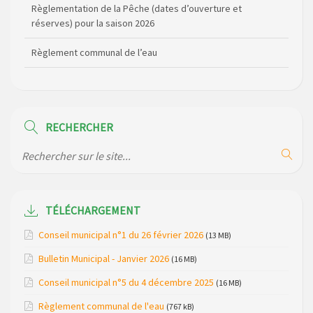
Règlementation de la Pêche (dates d’ouverture et
réserves) pour la saison 2026
Règlement communal de l’eau
Agenda Culturel de Saint Flour Communauté Janvier à Juin
Horaire des bus scolaires passant sur la commune
RECHERCHER
Modification des horaires (et lieux) pour les permanences
de la gendarmerie
Maison des services de Ruynes en Margeride – programme
du mois de avril 2026
TÉLÉCHARGEMENT
Modification de gestion du camping de Saint Just, ses
Conseil municipal n°1 du 26 février 2026
(13 MB)
bungalows bois, ses chalets et sa piscine
Bulletin Municipal - Janvier 2026
(16 MB)
Réunion d’installation du nouveau conseil municipal à
Conseil municipal n°5 du 4 décembre 2025
(16 MB)
Loubaresse le vendredi 20 mars 2026
Règlement communal de l'eau
(767 kB)