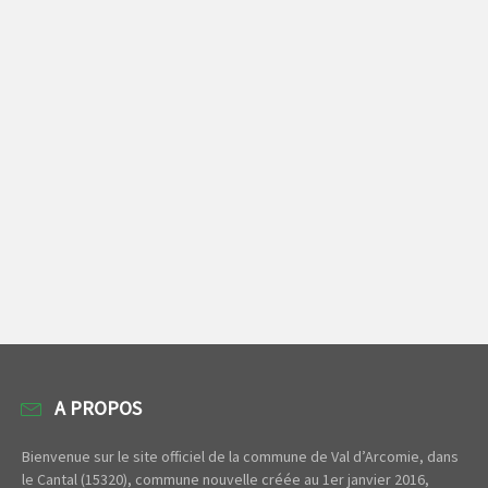
A PROPOS
Bienvenue sur le site officiel de la commune de Val d’Arcomie, dans
le Cantal (15320), commune nouvelle créée au 1er janvier 2016,