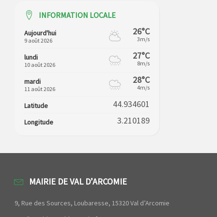
INFORMATION LOCALE
26°C
Aujourd'hui
3m/s
9 août 2026
27°C
lundi
8m/s
10 août 2026
28°C
mardi
4m/s
11 août 2026
44.934601
Latitude
3.210189
Longitude
MAIRIE DE VAL D’ARCOMIE
9, Rue des Sources, Loubaresse, 15320 Val d’Arcomie