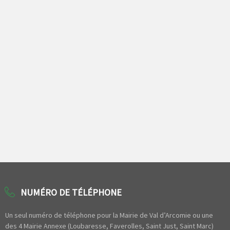
NUMÉRO DE TÉLÉPHONE
Un seul numéro de téléphone pour la Mairie de Val d’Arcomie ou une
des 4 Mairie Annexe (Loubaresse, Faverolles, Saint Just, Saint Marc)