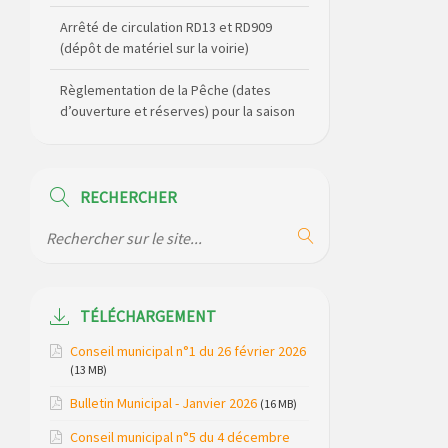
Arrêté de circulation RD13 et RD909
(dépôt de matériel sur la voirie)
Règlementation de la Pêche (dates
d’ouverture et réserves) pour la saison
2026
Règlement communal de l’eau
RECHERCHER
Agenda Culturel de Saint Flour
Communauté Janvier à Juin
Horaire des bus scolaires passant sur
la commune
TÉLÉCHARGEMENT
Modification des horaires (et lieux) pour
Conseil municipal n°1 du 26 février 2026
les permanences de la gendarmerie
(13 MB)
Bulletin Municipal - Janvier 2026
Maison des services de Ruynes en
(16 MB)
Margeride – programme du mois de
Conseil municipal n°5 du 4 décembre
avril 2026