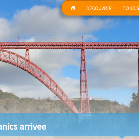
DÉCOUVRIR
TOURI
anics arrivee