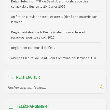
Arrêté de circulation RD13 et RD909 (dépôt de matériel sur
la voirie)
Règlementation de la Pêche (dates d’ouverture et
réserves) pour la saison 2026
Règlement communal de l’eau
Agenda Culturel de Saint Flour Communauté Janvier à Juin
Horaire des bus scolaires passant sur la commune
Modification des horaires (et lieux) pour les permanences
de la gendarmerie
RECHERCHER
Maison des services de Ruynes en Margeride – programme
du mois de avril 2026
Modification de gestion du camping de Saint Just, ses
bungalows bois, ses chalets et sa piscine
TÉLÉCHARGEMENT