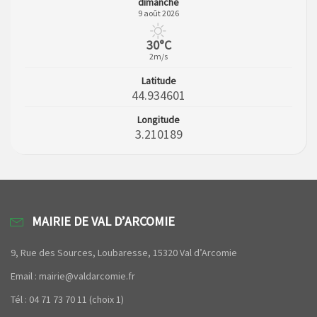
dimanche
9 août 2026
30°C
2m/s
Latitude
44.934601
Longitude
3.210189
MAIRIE DE VAL D’ARCOMIE
9, Rue des Sources, Loubaresse, 15320 Val d’Arcomie
Email : mairie@valdarcomie.fr
Tél : 04 71 73 70 11 (choix 1)