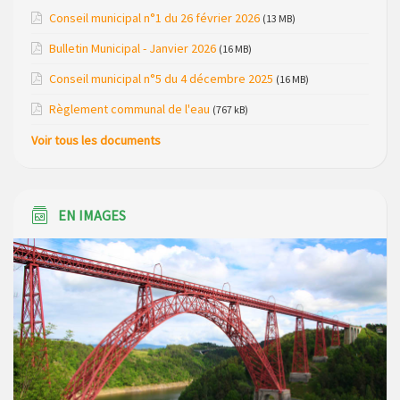
Réunion d’installation du nouveau conseil municipal à
Conseil municipal n°1 du 26 février 2026
(13 MB)
Loubaresse le vendredi 20 mars 2026
Bulletin Municipal - Janvier 2026
(16 MB)
Campagne de collecte des plastiques agricoles le 22 avril
Conseil municipal n°5 du 4 décembre 2025
(16 MB)
2026
Règlement communal de l'eau
(767 kB)
Voir tous les documents
EN IMAGES