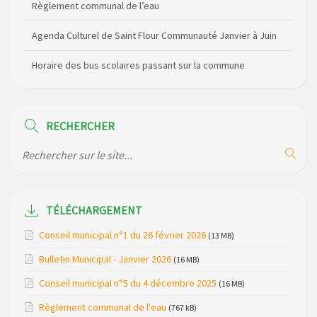
Règlement communal de l’eau
Agenda Culturel de Saint Flour Communauté Janvier à Juin
Horaire des bus scolaires passant sur la commune
Modification des horaires (et lieux) pour les permanences
de la gendarmerie
RECHERCHER
Maison des services de Ruynes en Margeride – programme
du mois de avril 2026
Modification de gestion du camping de Saint Just, ses
bungalows bois, ses chalets et sa piscine
TÉLÉCHARGEMENT
Réunion d’installation du nouveau conseil municipal à
Conseil municipal n°1 du 26 février 2026
(13 MB)
Loubaresse le vendredi 20 mars 2026
Bulletin Municipal - Janvier 2026
(16 MB)
Campagne de collecte des plastiques agricoles le 22 avril
Conseil municipal n°5 du 4 décembre 2025
(16 MB)
2026
Règlement communal de l'eau
(767 kB)