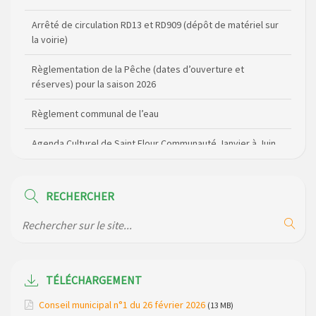
la voirie)
Règlementation de la Pêche (dates d’ouverture et
réserves) pour la saison 2026
Règlement communal de l’eau
Agenda Culturel de Saint Flour Communauté Janvier à Juin
Horaire des bus scolaires passant sur la commune
Modification des horaires (et lieux) pour les permanences
de la gendarmerie
RECHERCHER
Maison des services de Ruynes en Margeride – programme
du mois de avril 2026
Modification de gestion du camping de Saint Just, ses
bungalows bois, ses chalets et sa piscine
TÉLÉCHARGEMENT
Réunion d’installation du nouveau conseil municipal à
Conseil municipal n°1 du 26 février 2026
(13 MB)