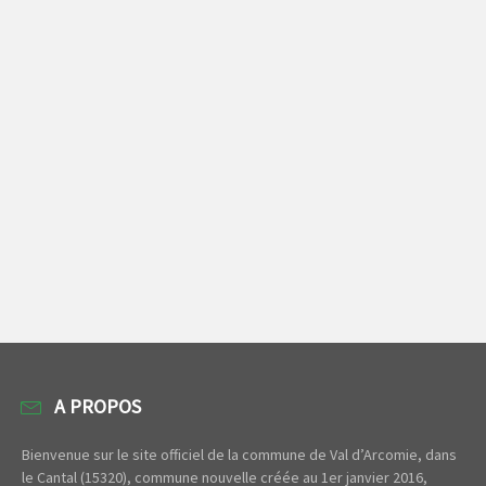
A PROPOS
Bienvenue sur le site officiel de la commune de Val d’Arcomie, dans
le Cantal (15320), commune nouvelle créée au 1er janvier 2016,