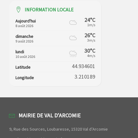
INFORMATION LOCALE
24°C
Aujourd'hui
1m/s
8 août 2026
26°C
dimanche
3m/s
9 août 2026
30°C
lundi
4m/s
10 août 2026
44.934601
Latitude
3.210189
Longitude
MAIRIE DE VAL D’ARCOMIE
9, Rue des Sources, Loubaresse, 15320 Val d’Arcomie