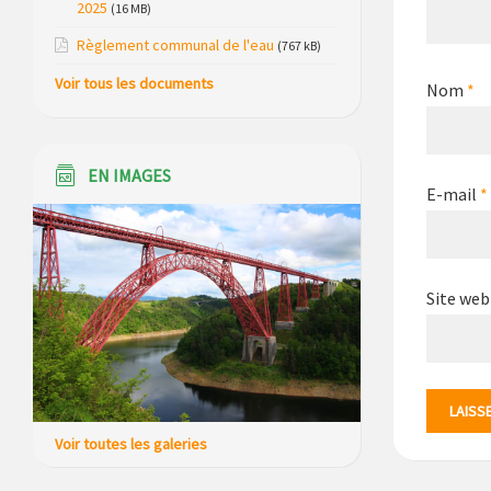
Saint Just, ses bungalows bois, ses
2025
(16 MB)
chalets et sa piscine
Règlement communal de l'eau
(767 kB)
Réunion d’installation du nouveau
Voir tous les documents
Nom
*
conseil municipal à Loubaresse le
vendredi 20 mars 2026
Campagne de collecte des plastiques
EN IMAGES
agricoles le 22 avril 2026
E-mail
*
Site web
Voir toutes les galeries