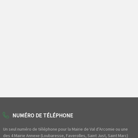
NUMÉRO DE TÉLÉPHONE
Un seul numéro de téléphone pour la Mairie de Val d’Arcomie ou une
des 4 Mairie Annexe (Loubaresse, Faverolles, Saint Just, Saint Marc)