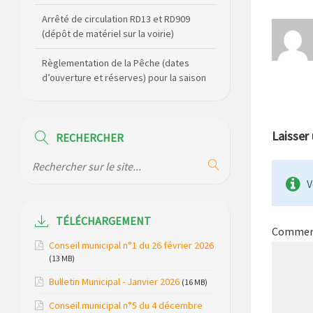
Règlementation de la Pêche (dates
d’ouverture et réserves) pour la saison
2026
Règlement communal de l’eau
Agenda Culturel de Saint Flour
Communauté Janvier à Juin
Laisser
RECHERCHER
Horaire des bus scolaires passant sur
la commune
V
Modification des horaires (et lieux) pour
les permanences de la gendarmerie
TÉLÉCHARGEMENT
Commen
Maison des services de Ruynes en
Conseil municipal n°1 du 26 février 2026
Margeride – programme du mois de
(13 MB)
avril 2026
Bulletin Municipal - Janvier 2026
(16 MB)
Modification de gestion du camping de
Conseil municipal n°5 du 4 décembre