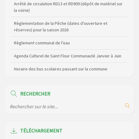
Arrêté de circulation RD13 et RD909 (dépôt de matériel sur
la voirie)
Règlementation de la Pêche (dates d’ouverture et
réserves) pour la saison 2026
Règlement communal de l’eau
Agenda Culturel de Saint Flour Communauté Janvier à Juin
Horaire des bus scolaires passant sur la commune
Modification des horaires (et lieux) pour les permanences
de la gendarmerie
RECHERCHER
Maison des services de Ruynes en Margeride – programme
du mois de avril 2026
Modification de gestion du camping de Saint Just, ses
bungalows bois, ses chalets et sa piscine
TÉLÉCHARGEMENT
Réunion d’installation du nouveau conseil municipal à