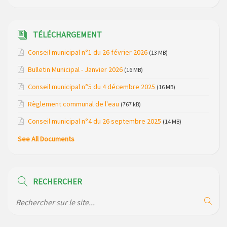
Elections Municipales 2026
TÉLÉCHARGEMENT
Coupure de courant secteur Maladet, La Foulière et
Lespinas le 16 avril 2025
Conseil municipal n°1 du 26 février 2026
(13 MB)
Relais Télévision TNT de Saint Just : modification des
Bulletin Municipal - Janvier 2026
(16 MB)
canaux de diffusion le 20 février 2026
Conseil municipal n°5 du 4 décembre 2025
(16 MB)
Arrêté de circulation RD13 et RD909 (dépôt de matériel sur
Règlement communal de l'eau
(767 kB)
la voirie)
Conseil municipal n°4 du 26 septembre 2025
(14 MB)
Règlementation de la Pêche (dates d’ouverture et
See All Documents
réserves) pour la saison 2026
Règlement communal de l’eau
RECHERCHER
Modification de gestion du camping de Saint Just, ses
bungalows bois, ses chalets et sa piscine