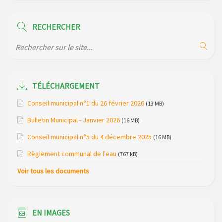
Modification des horaires (et lieux) pour les permanences
de la gendarmerie
RECHERCHER
Maison des services de Ruynes en Margeride – programme
du mois de avril 2026
Modification de gestion du camping de Saint Just, ses
bungalows bois, ses chalets et sa piscine
TÉLÉCHARGEMENT
Réunion d’installation du nouveau conseil municipal à
Conseil municipal n°1 du 26 février 2026
(13 MB)
Loubaresse le vendredi 20 mars 2026
Bulletin Municipal - Janvier 2026
(16 MB)
Campagne de collecte des plastiques agricoles le 22 avril
Conseil municipal n°5 du 4 décembre 2025
(16 MB)
2026
Règlement communal de l'eau
(767 kB)
Voir tous les documents
EN IMAGES