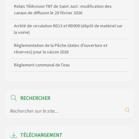
Relais Télévision TNT de Saint Just : modification des
canaux de diffusion le 20 février 2026
Arrêté de circulation RD13 et RD909 (dépôt de matériel sur
la voirie)
Règlementation de la Pêche (dates d’ouverture et
réserves) pour la saison 2026
Règlement communal de l’eau
Agenda Culturel de Saint Flour Communauté Janvier à Juin
Horaire des bus scolaires passant sur la commune
RECHERCHER
Modification des horaires (et lieux) pour les permanences
de la gendarmerie
Maison des services de Ruynes en Margeride – programme
du mois de avril 2026
TÉLÉCHARGEMENT