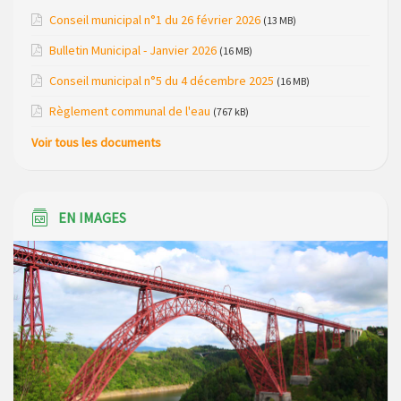
Modification de gestion du camping de Saint Just, ses
Conseil municipal n°1 du 26 février 2026
(13 MB)
bungalows bois, ses chalets et sa piscine
Bulletin Municipal - Janvier 2026
(16 MB)
Réunion d’installation du nouveau conseil municipal à
Conseil municipal n°5 du 4 décembre 2025
(16 MB)
Loubaresse le vendredi 20 mars 2026
Règlement communal de l'eau
(767 kB)
Campagne de collecte des plastiques agricoles le 22 avril
Voir tous les documents
2026
EN IMAGES