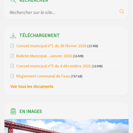
RECHERCHER
Maison des services de Ruynes en Margeride – programme
du mois de avril 2026
Modification de gestion du camping de Saint Just, ses
bungalows bois, ses chalets et sa piscine
TÉLÉCHARGEMENT
Conseil municipal n°1 du 26 février 2026
Réunion d’installation du nouveau conseil municipal à
(13 MB)
Loubaresse le vendredi 20 mars 2026
Bulletin Municipal - Janvier 2026
(16 MB)
Campagne de collecte des plastiques agricoles le 22 avril
Conseil municipal n°5 du 4 décembre 2025
(16 MB)
2026
Règlement communal de l'eau
(767 kB)
Voir tous les documents
EN IMAGES