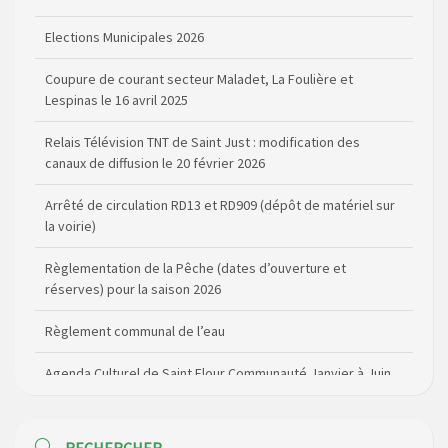
Coupure de courant secteur Maladet, La Foulière et
Lespinas le 16 avril 2025
Relais Télévision TNT de Saint Just : modification des
canaux de diffusion le 20 février 2026
Arrêté de circulation RD13 et RD909 (dépôt de matériel sur
la voirie)
Règlementation de la Pêche (dates d’ouverture et
réserves) pour la saison 2026
Règlement communal de l’eau
Agenda Culturel de Saint Flour Communauté Janvier à Juin
Horaire des bus scolaires passant sur la commune
Modification des horaires (et lieux) pour les permanences
de la gendarmerie