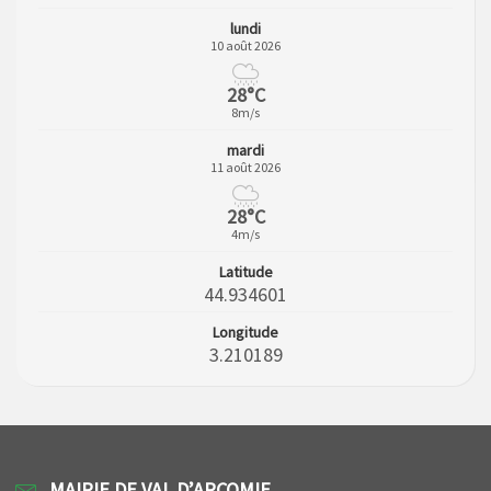
lundi
10 août 2026
28°C
8m/s
mardi
11 août 2026
28°C
4m/s
Latitude
44.934601
Longitude
3.210189
MAIRIE DE VAL D’ARCOMIE