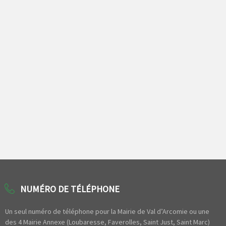
NUMÉRO DE TÉLÉPHONE
Un seul numéro de téléphone pour la Mairie de Val d’Arcomie ou une
des 4 Mairie Annexe (Loubaresse, Faverolles, Saint Just, Saint Marc)