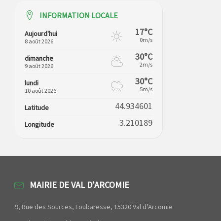
INFORMATION LOCALE
17°C
Aujourd'hui
0m/s
8 août 2026
30°C
dimanche
2m/s
9 août 2026
30°C
lundi
5m/s
10 août 2026
44.934601
Latitude
3.210189
Longitude
MAIRIE DE VAL D’ARCOMIE
9, Rue des Sources, Loubaresse, 15320 Val d’Arcomie