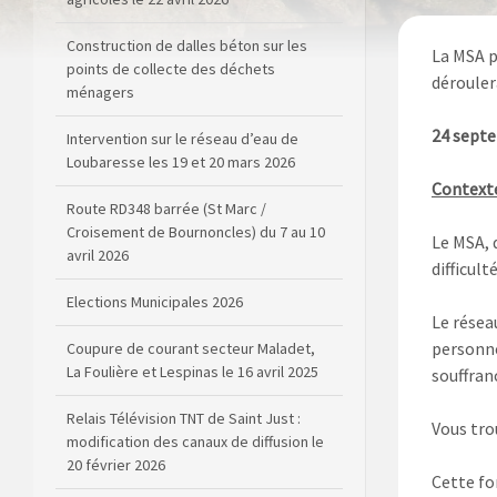
points de collecte des déchets
ménagers
La MSA p
déroulera
Intervention sur le réseau d’eau de
Loubaresse les 19 et 20 mars 2026
24 septe
Route RD348 barrée (St Marc /
Croisement de Bournoncles) du 7 au 10
Contexte
avril 2026
Le MSA, 
Elections Municipales 2026
difficul
Coupure de courant secteur Maladet,
La Foulière et Lespinas le 16 avril 2025
Le résea
personne
Relais Télévision TNT de Saint Just :
souffran
modification des canaux de diffusion le
20 février 2026
Vous tro
Arrêté de circulation RD13 et RD909
(dépôt de matériel sur la voirie)
Cette fo