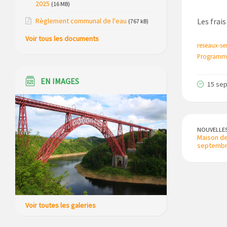
2025
(16 MB)
chalets et sa piscine
Règlement communal de l'eau
Les frai
(767 kB)
Réunion d’installation du nouveau
Voir tous les documents
conseil municipal à Loubaresse le
reseaux-se
vendredi 20 mars 2026
Programme
Campagne de collecte des plastiques
EN IMAGES
15 se
agricoles le 22 avril 2026
NOUVELLE
Maison des
septembr
Voir toutes les galeries