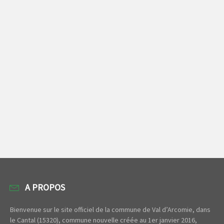
A PROPOS
Bienvenue sur le site officiel de la commune de Val d’Arcomie, dans
le Cantal (15320), commune nouvelle créée au 1er janvier 2016,