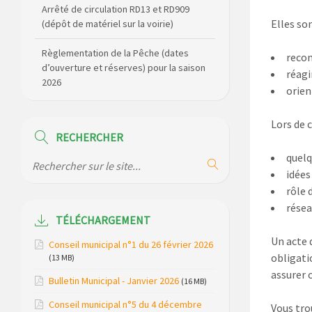
Règlementation de la Pêche (dates
Elles so
d’ouverture et réserves) pour la saison
2026
recon
réagi
Règlement communal de l’eau
orien
Agenda Culturel de Saint Flour
Communauté Janvier à Juin
Lors de 
RECHERCHER
Horaire des bus scolaires passant sur
quelq
la commune
idées
rôle 
Modification des horaires (et lieux) pour
résea
les permanences de la gendarmerie
TÉLÉCHARGEMENT
Maison des services de Ruynes en
Un acte 
Conseil municipal n°1 du 26 février 2026
Margeride – programme du mois de
obligati
(13 MB)
avril 2026
assurer c
Bulletin Municipal - Janvier 2026
(16 MB)
Modification de gestion du camping de
Conseil municipal n°5 du 4 décembre
Vous tro
Saint Just, ses bungalows bois, ses