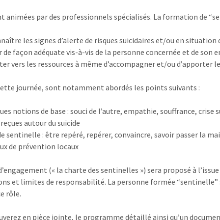
nt animées par des professionnels spécialisés. La formation de “se
naître les signes d’alerte de risques suicidaires et/ou en situation 
r de façon adéquate vis-à-vis de la personne concernée et de son 
ter vers les ressources à même d’accompagner et/ou d’apporter le
cette journée, sont notamment abordés les points suivants :
ues notions de base : souci de l’autre, empathie, souffrance, crise su
 reçues autour du suicide
de sentinelle : être repéré, repérer, convaincre, savoir passer la ma
ux de prévention locaux
d’engagement (« la charte des sentinelles ») sera proposé à l’issue 
ons et limites de responsabilité. La personne formée “sentinelle” 
e rôle.
uverez en pièce jointe, le programme détaillé ainsi qu’un document