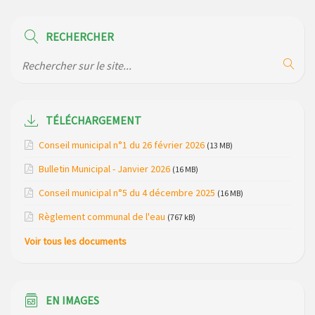
Horaire des bus scolaires passant sur la commune
RECHERCHER
Modification des horaires (et lieux) pour les permanences
de la gendarmerie
Maison des services de Ruynes en Margeride – programme
du mois de avril 2026
TÉLÉCHARGEMENT
Modification de gestion du camping de Saint Just, ses
Conseil municipal n°1 du 26 février 2026
(13 MB)
bungalows bois, ses chalets et sa piscine
Bulletin Municipal - Janvier 2026
(16 MB)
Réunion d’installation du nouveau conseil municipal à
Conseil municipal n°5 du 4 décembre 2025
(16 MB)
Loubaresse le vendredi 20 mars 2026
Règlement communal de l'eau
(767 kB)
Campagne de collecte des plastiques agricoles le 22 avril
Voir tous les documents
2026
EN IMAGES