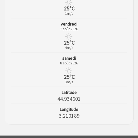
25°C
1m/s
vendredi
7 août 2026
25°C
4m/s
samedi
8 août 2026
25°C
3m/s
Latitude
44.934601
Longitude
3.210189