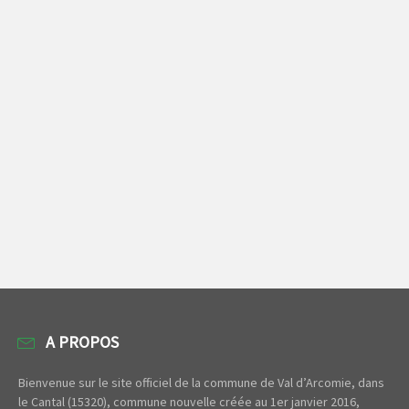
A PROPOS
Bienvenue sur le site officiel de la commune de Val d’Arcomie, dans
le Cantal (15320), commune nouvelle créée au 1er janvier 2016,