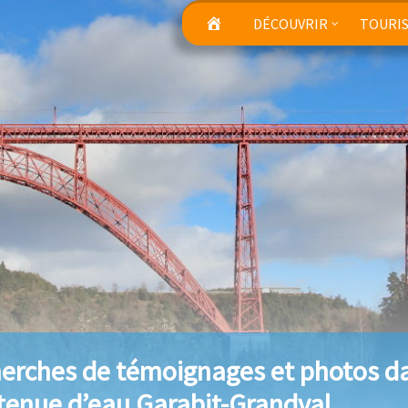
DÉCOUVRIR
TOURI
erches de témoignages et photos da
etenue d’eau Garabit-Grandval