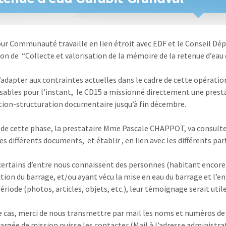
our Communauté travaille en lien étroit avec EDF et le Conseil D
ion de “Collecte et valorisation de la mémoire de la retenue d’eau 
s’adapter aux contraintes actuelles dans le cadre de cette opérati
isables pour l’instant, le CD15 a missionné directement une prest
ion-structuration documentaire jusqu’à fin décembre.
 de cette phase, la prestataire Mme Pascale CHAPPOT, va consulter l
es différents documents, et établir , en lien avec les différents par
i certains d’entre nous connaissent des personnes (habitant encore
tion du barrage, et/ou ayant vécu la mise en eau du barrage et l’e
ériode (photos, articles, objets, etc.), leur témoignage serait util
 le cas, merci de nous transmettre par mail les noms et numéros de
hargée de mission puisse les contacter (Mail à l’adresse administr