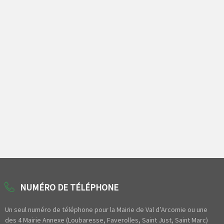
NUMÉRO DE TÉLÉPHONE
Un seul numéro de téléphone pour la Mairie de Val d’Arcomie ou une
des 4 Mairie Annexe (Loubaresse, Faverolles, Saint Just, Saint Marc)