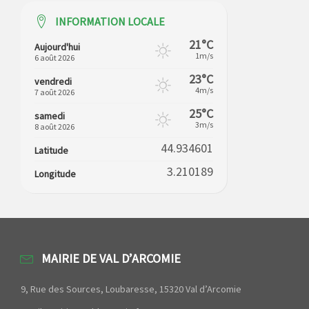
INFORMATION LOCALE
21°C
Aujourd'hui
1m/s
6 août 2026
23°C
vendredi
4m/s
7 août 2026
25°C
samedi
3m/s
8 août 2026
44.934601
Latitude
3.210189
Longitude
MAIRIE DE VAL D’ARCOMIE
9, Rue des Sources, Loubaresse, 15320 Val d’Arcomie