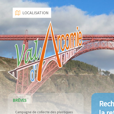
LOCALISATION
BRÊVES
Rech
la r
Campagne de collecte des plastiques