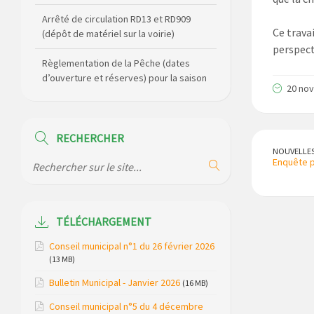
Arrêté de circulation RD13 et RD909
Ce travai
(dépôt de matériel sur la voirie)
perspect
Règlementation de la Pêche (dates
d’ouverture et réserves) pour la saison
20 no
2026
Règlement communal de l’eau
RECHERCHER
Agenda Culturel de Saint Flour
NOUVELLE
Enquête p
Communauté Janvier à Juin
Horaire des bus scolaires passant sur
la commune
TÉLÉCHARGEMENT
Modification des horaires (et lieux) pour
Conseil municipal n°1 du 26 février 2026
les permanences de la gendarmerie
(13 MB)
Bulletin Municipal - Janvier 2026
Maison des services de Ruynes en
(16 MB)
Margeride – programme du mois de
Conseil municipal n°5 du 4 décembre
avril 2026