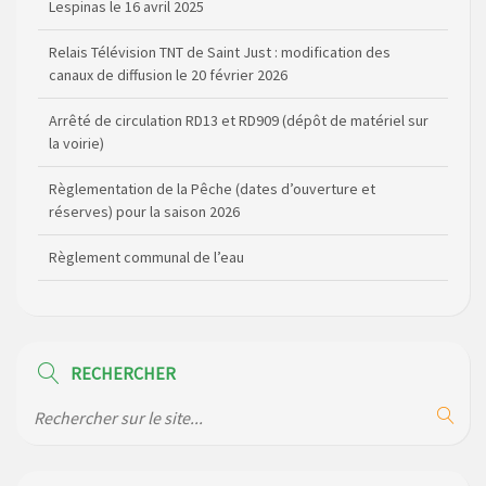
Relais Télévision TNT de Saint Just : modification des
canaux de diffusion le 20 février 2026
Arrêté de circulation RD13 et RD909 (dépôt de matériel sur
la voirie)
Règlementation de la Pêche (dates d’ouverture et
réserves) pour la saison 2026
Règlement communal de l’eau
Agenda Culturel de Saint Flour Communauté Janvier à Juin
Horaire des bus scolaires passant sur la commune
Modification des horaires (et lieux) pour les permanences
RECHERCHER
de la gendarmerie
Maison des services de Ruynes en Margeride – programme
du mois de avril 2026