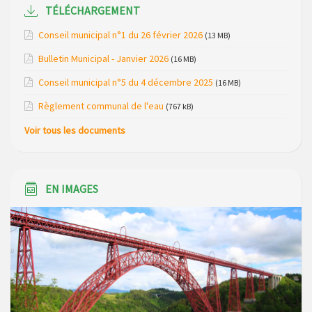
Modification de gestion du camping de Saint Just, ses
TÉLÉCHARGEMENT
bungalows bois, ses chalets et sa piscine
Conseil municipal n°1 du 26 février 2026
(13 MB)
Réunion d’installation du nouveau conseil municipal à
Bulletin Municipal - Janvier 2026
(16 MB)
Loubaresse le vendredi 20 mars 2026
Conseil municipal n°5 du 4 décembre 2025
(16 MB)
Campagne de collecte des plastiques agricoles le 22 avril
Règlement communal de l'eau
(767 kB)
2026
Voir tous les documents
EN IMAGES