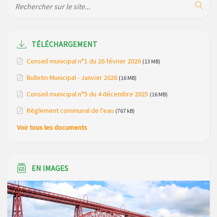
de la gendarmerie
Maison des services de Ruynes en Margeride – programme
du mois de avril 2026
TÉLÉCHARGEMENT
Modification de gestion du camping de Saint Just, ses
Conseil municipal n°1 du 26 février 2026
(13 MB)
bungalows bois, ses chalets et sa piscine
Bulletin Municipal - Janvier 2026
(16 MB)
Réunion d’installation du nouveau conseil municipal à
Conseil municipal n°5 du 4 décembre 2025
(16 MB)
Loubaresse le vendredi 20 mars 2026
Règlement communal de l'eau
(767 kB)
Campagne de collecte des plastiques agricoles le 22 avril
Voir tous les documents
2026
EN IMAGES