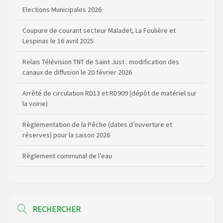
Elections Municipales 2026
Coupure de courant secteur Maladet, La Foulière et
Lespinas le 16 avril 2025
Relais Télévision TNT de Saint Just : modification des
canaux de diffusion le 20 février 2026
Arrêté de circulation RD13 et RD909 (dépôt de matériel sur
la voirie)
Règlementation de la Pêche (dates d’ouverture et
réserves) pour la saison 2026
Règlement communal de l’eau
Agenda Culturel de Saint Flour Communauté Janvier à Juin
Horaire des bus scolaires passant sur la commune
RECHERCHER
Modification des horaires (et lieux) pour les permanences