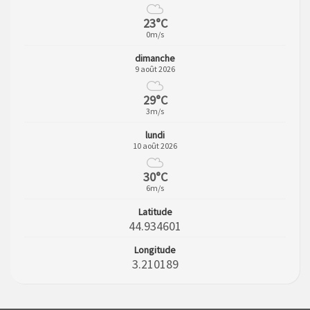
23°C
0m/s
dimanche
9 août 2026
29°C
3m/s
lundi
10 août 2026
30°C
6m/s
Latitude
44.934601
Longitude
3.210189