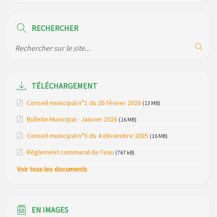
Horaire des bus scolaires passant sur la commune
RECHERCHER
Modification des horaires (et lieux) pour les permanences
de la gendarmerie
Maison des services de Ruynes en Margeride – programme
du mois de avril 2026
TÉLÉCHARGEMENT
Modification de gestion du camping de Saint Just, ses
Conseil municipal n°1 du 26 février 2026
(13 MB)
bungalows bois, ses chalets et sa piscine
Bulletin Municipal - Janvier 2026
(16 MB)
Réunion d’installation du nouveau conseil municipal à
Conseil municipal n°5 du 4 décembre 2025
(16 MB)
Loubaresse le vendredi 20 mars 2026
Règlement communal de l'eau
(767 kB)
Campagne de collecte des plastiques agricoles le 22 avril
2026
Voir tous les documents
EN IMAGES