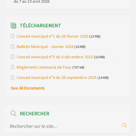
Elections Municipales 2026
Coupure de courant secteur Maladet, La Foulière et
TÉLÉCHARGEMENT
Lespinas le 16 avril 2025
Conseil municipal n°1 du 26 février 2026
(13 MB)
Relais Télévision TNT de Saint Just : modification des
Bulletin Municipal - Janvier 2026
(16 MB)
canaux de diffusion le 20 février 2026
Conseil municipal n°5 du 4 décembre 2025
(16 MB)
Arrêté de circulation RD13 et RD909 (dépôt de matériel sur
la voirie)
Règlement communal de l'eau
(767 kB)
Conseil municipal n°4 du 26 septembre 2025
(14 MB)
Règlementation de la Pêche (dates d’ouverture et
réserves) pour la saison 2026
See All Documents
Règlement communal de l’eau
Modification de gestion du camping de Saint Just, ses
RECHERCHER
bungalows bois, ses chalets et sa piscine
Réunion d’installation du nouveau conseil municipal à