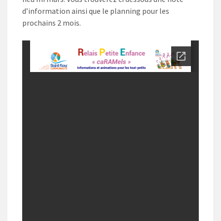
d’information ainsi que le planning pour les
prochains 2 mois.