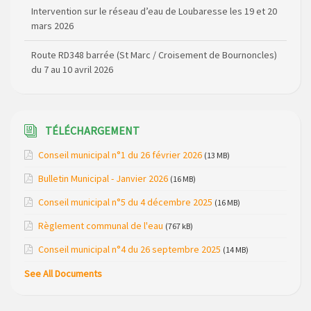
Route RD348 barrée (St Marc / Croisement de Bournoncles)
du 7 au 10 avril 2026
Elections Municipales 2026
Coupure de courant secteur Maladet, La Foulière et
Lespinas le 16 avril 2025
TÉLÉCHARGEMENT
Relais Télévision TNT de Saint Just : modification des
canaux de diffusion le 20 février 2026
Conseil municipal n°1 du 26 février 2026
(13 MB)
Arrêté de circulation RD13 et RD909 (dépôt de matériel sur
Bulletin Municipal - Janvier 2026
(16 MB)
la voirie)
Conseil municipal n°5 du 4 décembre 2025
(16 MB)
Règlementation de la Pêche (dates d’ouverture et
Règlement communal de l'eau
(767 kB)
réserves) pour la saison 2026
Conseil municipal n°4 du 26 septembre 2025
(14 MB)
Règlement communal de l’eau
See All Documents
Modification de gestion du camping de Saint Just, ses
bungalows bois, ses chalets et sa piscine