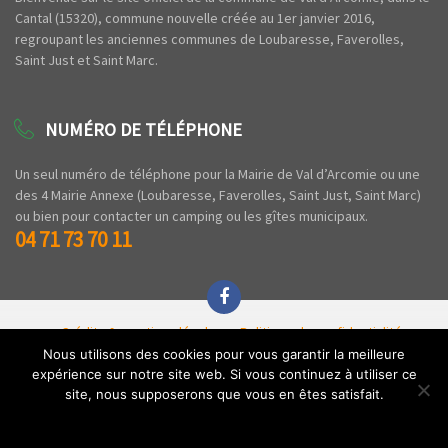
Cantal (15320), commune nouvelle créée au 1er janvier 2016,
regroupant les anciennes communes de Loubaresse, Faverolles,
Saint Just et Saint Marc.
NUMÉRO DE TÉLÉPHONE
Un seul numéro de téléphone pour la Mairie de Val d’Arcomie ou une
des 4 Mairie Annexe (Loubaresse, Faverolles, Saint Just, Saint Marc)
ou bien pour contacter un camping ou les gîtes municipaux.
04 71 73 70 11
Crédits & mentions légales
Politique de confidentialité
Espace privé
Nous utilisons des cookies pour vous garantir la meilleure
expérience sur notre site web. Si vous continuez à utiliser ce
Copyright © 2020 Commune de Val d'Arcomie - Tous droits réservés - Par l'
Agence
site, nous supposerons que vous en êtes satisfait.
Z'
.
Ok