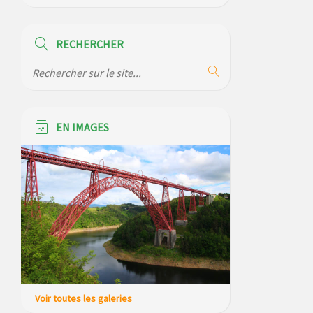
d’ouverture et réserves) pour la saison
2026
RECHERCHER
Règlement communal de l’eau
Modification de gestion du camping de
Saint Just, ses bungalows bois, ses
chalets et sa piscine
EN IMAGES
Voir toutes les galeries