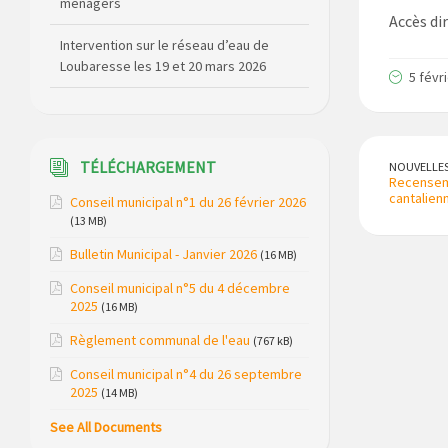
ménagers
Accès dir
Intervention sur le réseau d’eau de
Loubaresse les 19 et 20 mars 2026
5 févr
Route RD348 barrée (St Marc /
Croisement de Bournoncles) du 7 au 10
avril 2026
TÉLÉCHARGEMENT
NOUVELLE
Recenseme
Elections Municipales 2026
cantalien
Conseil municipal n°1 du 26 février 2026
(13 MB)
Coupure de courant secteur Maladet,
Bulletin Municipal - Janvier 2026
La Foulière et Lespinas le 16 avril 2025
(16 MB)
Conseil municipal n°5 du 4 décembre
Relais Télévision TNT de Saint Just :
2025
(16 MB)
modification des canaux de diffusion le
20 février 2026
Règlement communal de l'eau
(767 kB)
Conseil municipal n°4 du 26 septembre
Arrêté de circulation RD13 et RD909
2025
(14 MB)
(dépôt de matériel sur la voirie)
See All Documents
Règlementation de la Pêche (dates