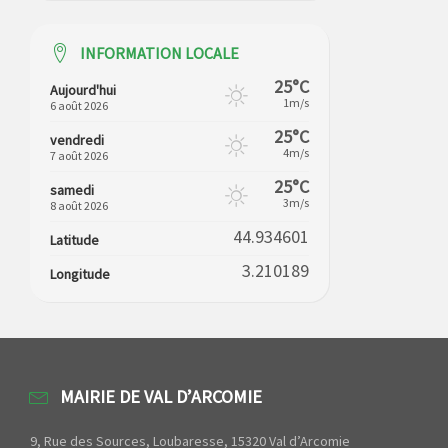
INFORMATION LOCALE
25°C
Aujourd'hui
1m/s
6 août 2026
25°C
vendredi
4m/s
7 août 2026
25°C
samedi
3m/s
8 août 2026
44.934601
Latitude
3.210189
Longitude
MAIRIE DE VAL D’ARCOMIE
9, Rue des Sources, Loubaresse, 15320 Val d’Arcomie