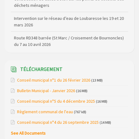
déchets ménagers
Intervention sur le réseau d’eau de Loubaresse les 19 et 20
mars 2026
Route RD348 barrée (St Marc / Croisement de Bournoncles)
du 7 au 10 avril 2026
Elections Municipales 2026
TÉLÉCHARGEMENT
Coupure de courant secteur Maladet, La Foulière et
Lespinas le 16 avril 2025
Conseil municipal n°1 du 26 février 2026
(13 MB)
Relais Télévision TNT de Saint Just : modification des
Bulletin Municipal - Janvier 2026
(16 MB)
canaux de diffusion le 20 février 2026
Conseil municipal n°5 du 4 décembre 2025
(16 MB)
Arrêté de circulation RD13 et RD909 (dépôt de matériel sur
Règlement communal de l'eau
(767 kB)
la voirie)
Conseil municipal n°4 du 26 septembre 2025
(14 MB)
Règlementation de la Pêche (dates d’ouverture et
See All Documents
réserves) pour la saison 2026