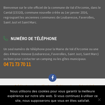
Bienvenue sur le site officiel de la commune de Val d’Arcomie, dans le
Cantal (15320), commune nouvelle créée au 1er janvier 2016,
regroupant les anciennes communes de Loubaresse, Faverolles,
Saint Just et Saint Marc.
NUMÉRO DE TÉLÉPHONE
Un seul numéro de téléphone pour la Mairie de Val d’Arcomie ou une
des 4 Mairie Annexe (Loubaresse, Faverolles, Saint Just, Saint Marc)
ou bien pour contacter un camping ou les gîtes municipaux.
04 71 73 70 11
Crédits & mentions légales
Politique de confidentialité
Espace privé
Nous utilisons des cookies pour vous garantir la meilleure
expérience sur notre site web. Si vous continuez à utiliser ce
Copyright © 2020 Commune de Val d'Arcomie - Tous droits réservés - Par l'
Agence
site, nous supposerons que vous en êtes satisfait.
Z'
.